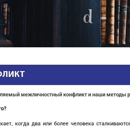
ФЛИКТ
вляемый межличностный конфликт и наши методы 
то?
ает, когда два или более человека сталкиваются 